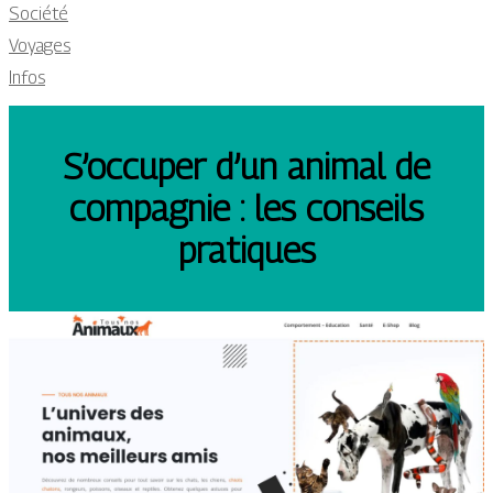
Société
Voyages
Infos
S’occuper d’un animal de
compagnie : les conseils
pratiques