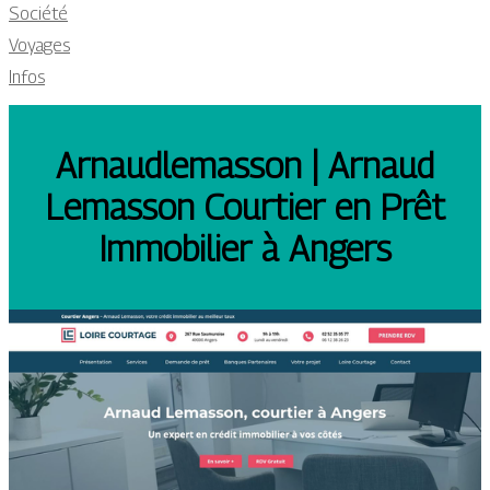
Société
Voyages
Infos
Ar­naudle­mas­son | Arnaud
Lemasson Courtier en Prêt
Immobilier à Angers